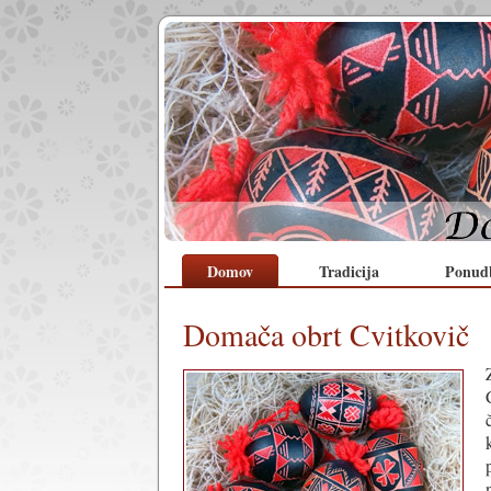
Domov
Tradicija
Ponud
Domača obrt Cvitkovič